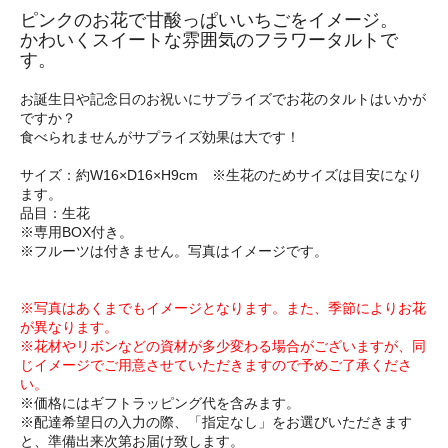
ピンクのお花で甘酸っぱいいちごをイメージ。
かわいくスイートな雰囲気のフラワータルトで
す。
お誕生日や記念日のお祝いにサプライズでお花のタルトはいかが
ですか？
食べられませんがサプライズ効果は大です！
サイズ：約W16×D16×H9cm ※生花のためサイズは目安になり
ます。
品目：生花
※専用BOX付き。
※フルーツは付きません。写真はイメージです。
※写真はあくまでもイメージとなります。また、季節によりお花
が異なります。
※花材やリボンなどの資材が多少変わる場合がございますが、同
じイメージでご用意させていただきますので予めご了承くださ
い。
※価格にはギフトラッピング代を含みます。
※配達希望日の入力の際、「指定なし」をお選びいただきます
と、準備出来次第お届け致します。