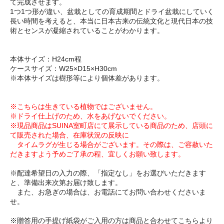
て完成させます。
1つ1つ形が違い、盆栽としての育成期間とドライ盆栽にしていく
長い時間を考えると、本当に日本古来の伝統文化と現代日本の技
術とセンスが凝縮されていることがわかります。
本体サイズ：H24cm程
ケースサイズ：W25×D15×H30cm
※本体サイズは樹形等により個体差があります。
※こちらは生きている植物ではございません。
※ドライ仕上げのため、水をあげないでください。
※現品商品はSUINA室町店にて展示している商品のため、店頭に
て販売された場合、在庫状況の反映に
タイムラグが生じる場合がございます。その際は、ご容赦いた
だきますよう予めご了承の程、宜しくお願い致します。
※配達希望日の入力の際、「指定なし」をお選びいただきます
と、準備出来次第お届け致します。
また、お急ぎの場合は、お電話にてお問い合わせくださいま
せ。
※贈答用の手提げ紙袋がご入用の方は商品と合わせてこちらより