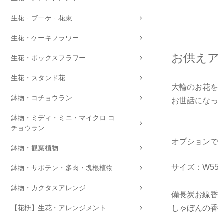
生花・ブーケ・花束
生花・ケーキフラワー
お供えア
生花・ボックスフラワー
生花・スタンド花
大輪のお花を
鉢物・コチョウラン
お世話になっ
鉢物・ミディ・ミニ・マイクロ コ
チョウラン
オプションで
鉢物・観葉植物
サイズ：W55×
鉢物・サボテン・多肉・塊根植物
鉢物・カクタスアレンジ
備長炭お線
【花枡】生花・アレンジメント
しゃぼんの香