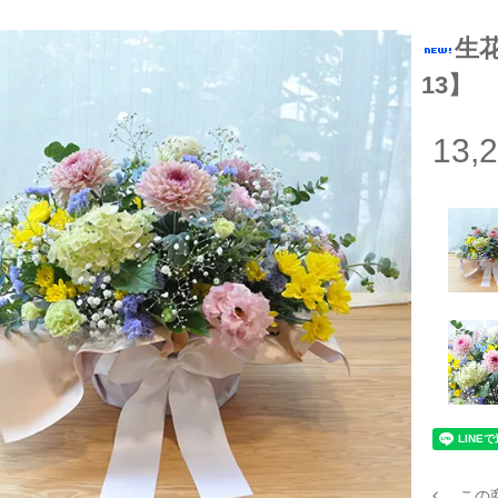
生
13】
13,
この