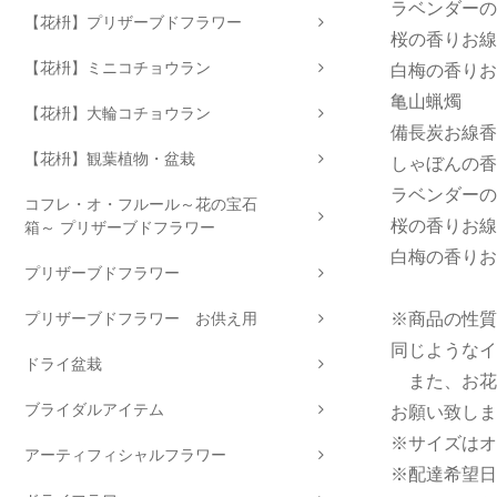
ラベンダーの
【花枡】プリザーブドフラワー
桜の香りお
【花枡】ミニコチョウラン
白梅の香り
亀山蝋
【花枡】大輪コチョウラン
備長炭お線
【花枡】観葉植物・盆栽
しゃぼんの香
ラベンダーの
コフレ・オ・フルール～花の宝石
桜の香りお線
箱～ プリザーブドフラワー
白梅の香りお
プリザーブドフラワー
プリザーブドフラワー お供え用
※商品の性質
同じようなイ
ドライ盆栽
また、お花
ブライダルアイテム
お願い致しま
※サイズはオ
アーティフィシャルフラワー
※配達希望日