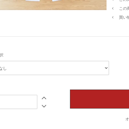
この
買い
択