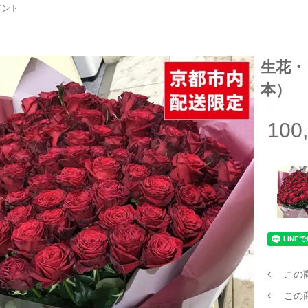
メント
生花・
本）
100
この
この