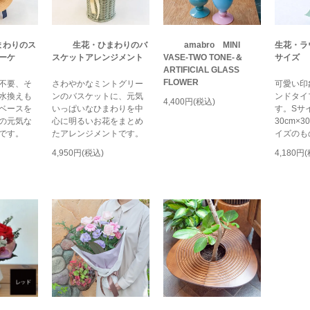
まわりのス
生花・ひまわりのバ
amabro MINI
生花・ラ
ーケ
スケットアレンジメント
VASE-TWO TONE-＆
サイズ
ARTIFICIAL GLASS
FLOWER
不要、そ
さわやかなミントグリー
可愛い印
水換えも
ンのバスケットに、元気
ンドタイ
4,400円(税込)
ベースを
いっぱいなひまわりを中
す。S
の元気な
心に明るいお花をまとめ
30cm×
です。
たアレンジメントです。
イズのも
4,950円(税込)
4,180円