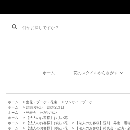
ホーム
花のスタイルからさがす
ホーム
>
生花・ブーケ・花束
>
ワンサイドブーケ
ホーム
>
結婚お祝い・結婚記念日
ホーム
>
発表会・公演お祝い
ホーム
>
【法人のお客様】お祝い花
ホーム
>
【法人のお客様】お祝い花
>
【法人のお客様】送別・昇進・退
ホーム
>
【法人のお客様】お祝い花
>
【法人のお客様】発表会・公演・