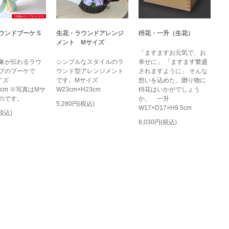
ウンドブーケ S
生花・ラウンドアレンジ
枡花・一升（生花）
メント Mサイズ
「ますますお元気で、お
象が伝わるラウ
シンプルなスタイルのラ
幸せに」 「ますます繁盛
プのブーケで
ウンド型アレンジメント
されますように」 そんな
サイズ
です。Mサイズ
想いを込めた、贈り物に
30cm ※写真はMサ
W23cm×H23cm
枡花はいかがでしょう
のです。
か。 一升
5,280円(税込)
W17×D17×H9.5cm
(税込)
8,030円(税込)