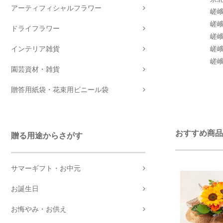
アーティフィシャルフラワー
嵯峨 清滝
嵯峨 清滝
ドライフラワー
嵯峨 越畑
嵯峨 樒原
インテリア雑貨
嵯峨 水尾
園芸資材・雑貨
贈答用紙袋・花束用ビニール袋
おすすめ商品
贈る用途からさがす
サマーギフト・お中元
お誕生日
お悔やみ・お供え