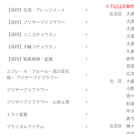
※下記は京都市
【花枡】生花・アレンジメント
左京区 大原
大原 尾越
【花枡】プリザーブドフラワー
大原 古知
【花枡】ミニコチョウラン
大原 小出
大原 百井
【花枡】大輪コチョウラン
久多 （
静市 静原
【花枡】観葉植物・盆栽
花背（は
コフレ・オ・フルール～花の宝石
広河原（
箱～ プリザーブドフラワー
北 区 大森
小野（お
プリザーブドフラワー
雲ケ畑（
プリザーブドフラワー お供え用
杉坂（す
中川（な
ドライ盆栽
真弓（ま
右京区 梅ケ
ブライダルアイテム
京北（け