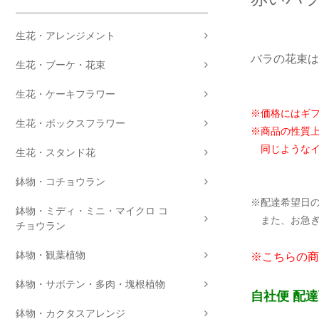
生花・アレンジメント
バラの花束は
生花・ブーケ・花束
生花・ケーキフラワー
※価格にはギ
生花・ボックスフラワー
※商品の性質
同じようなイ
生花・スタンド花
鉢物・コチョウラン
※配達希望日
鉢物・ミディ・ミニ・マイクロ コ
また、お急ぎ
チョウラン
鉢物・観葉植物
※こちらの商
鉢物・サボテン・多肉・塊根植物
自社便 配
鉢物・カクタスアレンジ