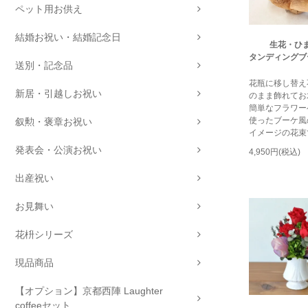
ペット用お供え
結婚お祝い・結婚記念日
生花・ひ
タンディングブ
送別・記念品
花瓶に移し替え
新居・引越しお祝い
のまま飾れてお
簡単なフラワー
使ったブーケ風
叙勲・褒章お祝い
イメージの花束
発表会・公演お祝い
4,950円(税込)
出産祝い
お見舞い
花枡シリーズ
現品商品
【オプション】京都西陣 Laughter
coffeeセット