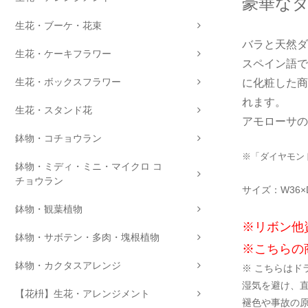
豪華な
生花・ブーケ・花束
バラと天然ダ
生花・ケーキフラワー
スペイン語で
生花・ボックスフラワー
に化粧した商
れます。
生花・スタンド花
アモローサの
鉢物・コチョウラン
※「ダイヤモン
鉢物・ミディ・ミニ・マイクロ コ
チョウラン
サイズ：W36×D1
鉢物・観葉植物
※リボン他
鉢物・サボテン・多肉・塊根植物
※こちらの
鉢物・カクタスアレンジ
※ こちらはド
湿気を避け、
【花枡】生花・アレンジメント
褪色や事故の