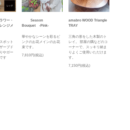
ラワー・
Season
amabro WOOD Triangle
レンジメ
Bouquet -Pink-
TRAY
華やかなシーンを彩るピ
三角の形をした木製のト
スポット
ンクのお花メインのお花
レイ。 部屋の隅などのコ
ザーブド
束です。
ーナーで、スッキリ納ま
りやガー
りよくご使用いただけま
7,810円(税込)
です
す。
7,150円(税込)