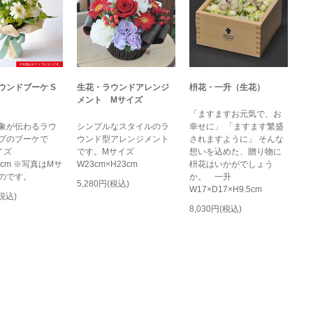
ウンドブーケ S
生花・ラウンドアレンジ
枡花・一升（生花）
メント Mサイズ
「ますますお元気で、お
象が伝わるラウ
シンプルなスタイルのラ
幸せに」 「ますます繁盛
プのブーケで
ウンド型アレンジメント
されますように」 そんな
サイズ
です。Mサイズ
想いを込めた、贈り物に
30cm ※写真はMサ
W23cm×H23cm
枡花はいかがでしょう
のです。
か。 一升
5,280円(税込)
W17×D17×H9.5cm
(税込)
8,030円(税込)