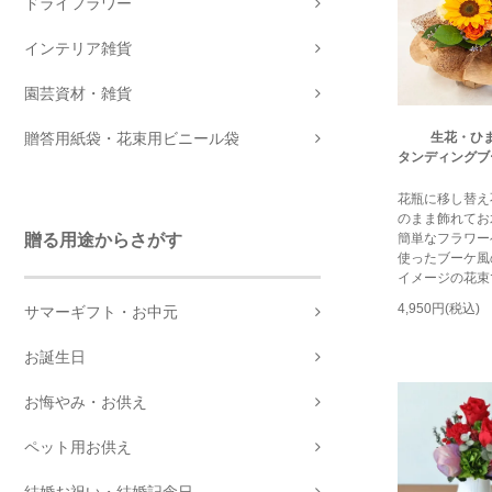
ドライフラワー
インテリア雑貨
園芸資材・雑貨
贈答用紙袋・花束用ビニール袋
生花・ひ
タンディングブ
花瓶に移し替え
のまま飾れてお
贈る用途からさがす
簡単なフラワー
使ったブーケ風
イメージの花束
4,950円(税込)
サマーギフト・お中元
お誕生日
お悔やみ・お供え
ペット用お供え