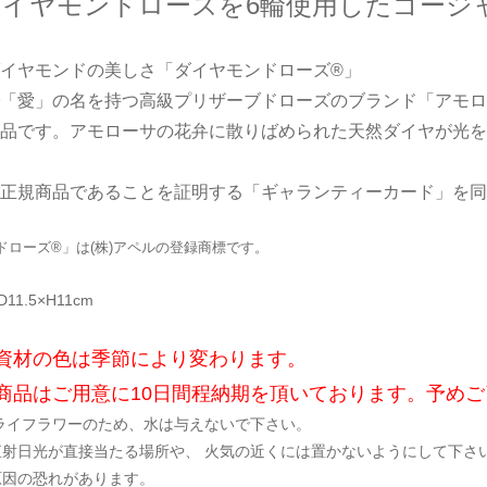
ダイヤモンドローズを6輪使用したゴージ
イヤモンドの美しさ「ダイヤモンドローズ®」
「愛」の名を持つ高級プリザーブドローズのブランド「アモロ
品です。アモローサの花弁に散りばめられた天然ダイヤが光を
正規商品であることを証明する「ギャランティーカード」を同
ドローズ®」は(株)アペルの登録商標です。
1.5×H11cm
資材の色は季節により変わります。
商品はご用意に10日間程納期を頂いております。予め
ライフラワーのため、水は与えないで下さい。
直射日光が直接当たる場所や、 火気の近くには置かないようにして下さ
原因の恐れがあります。