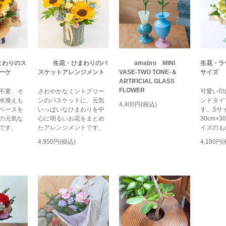
まわりのス
生花・ひまわりのバ
amabro MINI
生花・ラ
ーケ
スケットアレンジメント
VASE-TWO TONE-＆
サイズ
ARTIFICIAL GLASS
FLOWER
不要、そ
さわやかなミントグリー
可愛い印
水換えも
ンのバスケットに、元気
ンドタイ
4,400円(税込)
ベースを
いっぱいなひまわりを中
す。S
の元気な
心に明るいお花をまとめ
30cm×
です。
たアレンジメントです。
イズのも
4,950円(税込)
4,180円