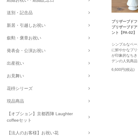
結婚お祝い・結婚記念日
送別・記念品
プリザーブドフ
新居・引越しお祝い
プリザーブドア
ント【PA-02】
叙勲・褒章お祝い
シンプルなベー
に鮮やかなプリ
発表会・公演お祝い
が印象的なちき
デンの人気商品
出産祝い
6,600円(税込)
お見舞い
花枡シリーズ
現品商品
【オプション】京都西陣 Laughter
coffeeセット
【法人のお客様】お祝い花