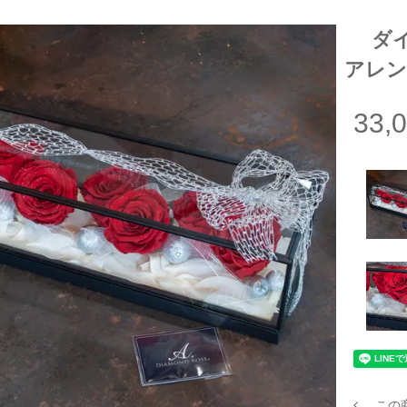
ダ
アレ
33,
この